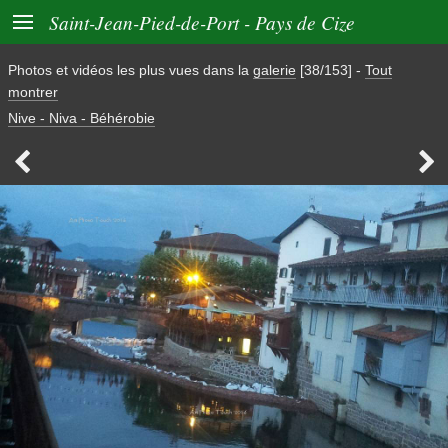

Saint-Jean-Pied-de-Port - Pays de Cize
Photos et vidéos les plus vues dans la
galerie
[38/153]
-
Tout
montrer
Nive - Niva - Béhérobie

