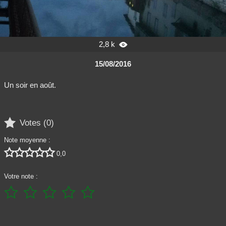
2,8 k

15/08/2016
Un soir en août.

Votes (
0
)
Note moyenne :





0,0
Votre note :




