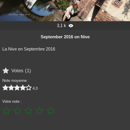
3,1 k

September 2016 on Nive
La Nive en Septembre 2016

Votes (
1
)
Note moyenne :





4,0
Votre note :




