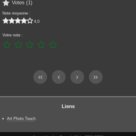

Votes (
1
)
Note moyenne :





4,0
Votre note :





Liens
Art Photo Touch