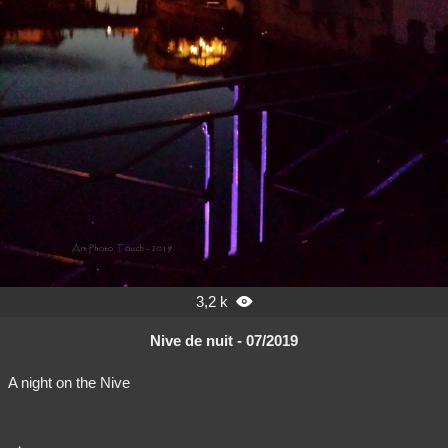
3,2 k

Nive de nuit - 07/2019
A night on the Nive