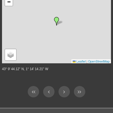
−
Leaflet
|
OpenStreetMap
43° 9' 44.12" N, 1° 14' 14.21" W