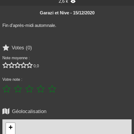
2,6 k

Garazi et Nive - 15/12/2020
Fin d'après-midi automnale.

Votes (
0
)
Note moyenne :





0,0
Votre note :






Géolocalisation
+