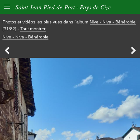

Saint-Jean-Pied-de-Port - Pays de Cize
Photos et vidéos les plus vues dans l'album
Nive - Niva - Béhérobie
[31/82]
-
Tout montrer
Nive - Niva - Béhérobie

