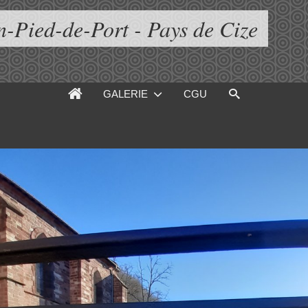
n-Pied-de-Port - Pays de Cize
GALERIE
CGU