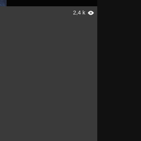
2,4 k
