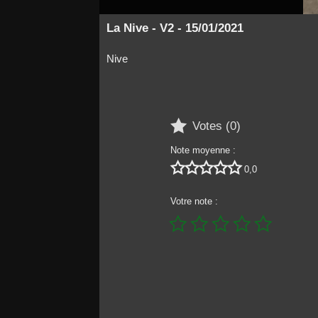
La Nive - V2 - 15/01/2021
Nive

Votes (
0
)
Note moyenne :





0,0
Votre note :




