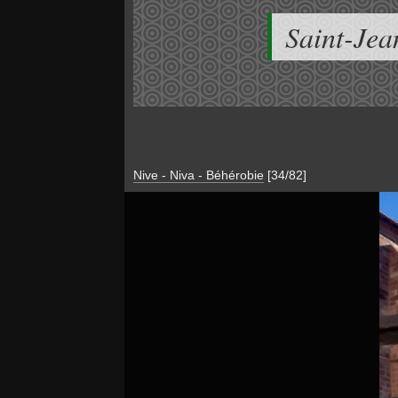
Saint-Jea
Nive - Niva - Béhérobie
[34/82]